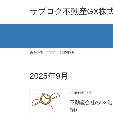
コ
ナ
ン
ビ
サブロク不動産GX株
テ
ゲ
ン
ー
ツ
シ
へ
ョ
ス
ン
キ
に
ッ
移
HOME
ブログ
2025年9月
プ
動
2025年9月
2025年9月28日
不動産会社のDX化
編）