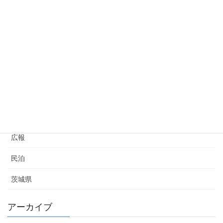
2023年12月19日
ハザードマップの裏側と宅地の選定
2023年6月3日
カテゴリー
不動産
広報
民泊
茨城県
アーカイブ